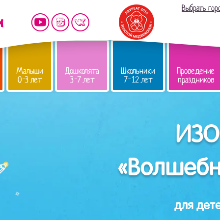
Выбрать гор
Малыши
Дошколята
Школьники
Проведение
0-3 лет
3-7 лет
7-12 лет
праздников
ИЗО
«Волшебн
для дете