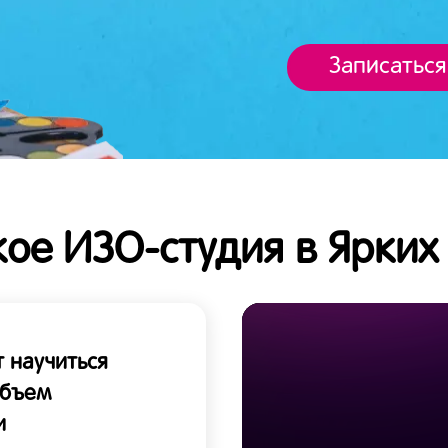
Записаться
кое ИЗО-студия в Ярких
 научиться
объем
и