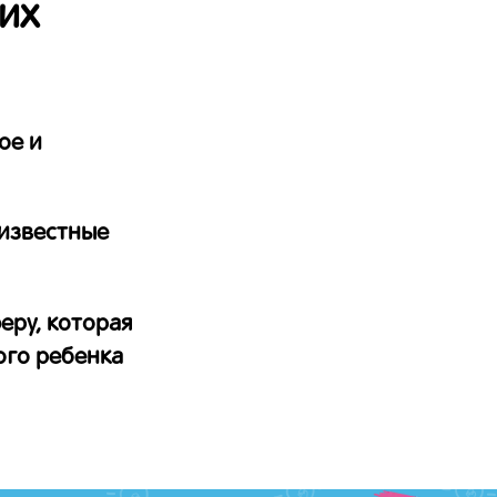
их
ое и
известные
еру, которая
ого ребенка