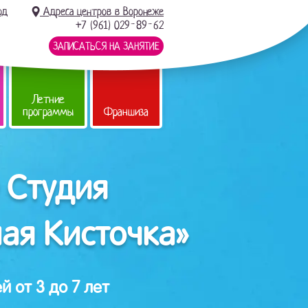
од
Адреса центров в Воронеже
+7 (961) 029-89-62
ЗАПИСАТЬСЯ НА ЗАНЯТИЕ
Летние
программы
Франшиза
 Студия
ая Кисточка»
й от 3 до 7 лет