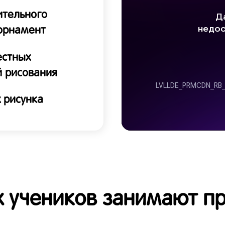
ительного
 орнамент
естных
й рисования
х рисунка
 учеников занимают п