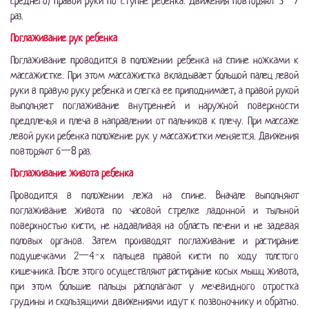
среднего) правой руки по ступне ребенка. Движения повторяют 3—7
раз.
Поглаживание рук ребенка
Поглаживание проводится в положении ребенка на спине ножками к
массажистке. При этом массажистка вкладывает большой палец левой
руки в правую руку ребенка и слегка ее приподнимает, а правой рукой
выполняет поглаживание внутренней и наружной поверхности
предплечья и плеча в направлении от пальчиков к плечу. При массаже
левой руки ребенка положение рук у массажистки меняется. Движения
повторяют 6—8 раз.
Поглаживание живота ребенка
Проводится в положении лежа на спине. Вначале выполняют
поглаживание живота по часовой стрелке ладонной и тыльной
поверхностью кисти, не надавливая на область печени и не задевая
половых органов. Затем производят поглаживание и растирание
подушечками 2—4-х пальцев правой кисти по ходу толстого
кишечника. После этого осуществляют растирание косых мышц живота,
при этом большие пальцы располагают у мечевидного отростка
грудины и скользящими движениями идут к позвоночнику и обратно.