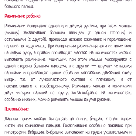
большого пальца.
Разминание ребенка
Разминание выполняют одной или двумя руками, при этом мышцы
(мышцу) захватывают большим пальцем (с одной стороны) и
остальными (с другой), производя нежное сжимание и перемещение
пальцев по ходу мышц. При выполнении разминания ноги ее пометают
на левую руку, а правой производят массаж. На конечностях можно
выполнять разминание «щипцы», при этом мышцы массируются с
одной стороны большим пальцем, а с другой — двумя- четырьмя
пальцами и производят щипце образные массажные движения снизу
вверх, т.е. от лучезапястного сустава к плечевому, и от
голеностопного к тазобедренному. Разминать можно и кончиками
двух-четырех пальцев по кругу, зигзагообразно. На конечностях,
особенно нижних, можно разминать мышцы двумя руками.
Похлопывание
Данный прием можно выполнять на спине, бедрах, стонах тылом
кисти или кончиками пальцев. Похлопывание особенно показано при
гипотрофии. Вибрация. Вибрацию выполняют на груди указательным и