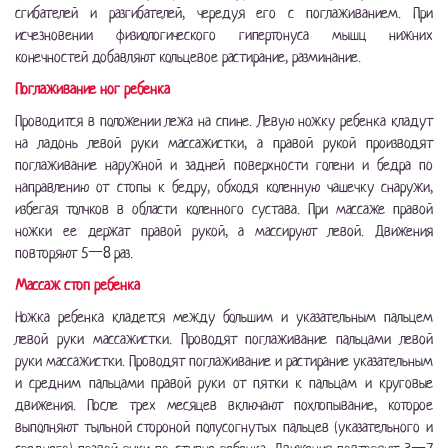
сгибателей и разгибателей, чередуя его с поглаживанием. При
исчезновении физиологического гипертонуса мышц нижних
конечностей добавляют кольцевое растирание, разминание.
Поглаживание ног ребенка
Проводится в положении лежа на спине. Левую ножку ребенка кладут
на ладонь левой руки массажистки, а правой рукой производят
поглаживание наружной и задней поверхности голени и бедра по
направлению от стопы к бедру, обходя коленную чашечку снаружи,
избегая толчков в области коленного сустава. При массаже правой
ножки ее держат правой рукой, а массируют левой. Движения
повторяют 5—8 раз.
Массаж стоп ребенка
Ножка ребенка кладется между большим и указательным пальцем
левой руки массажистки. Проводят поглаживание пальцами левой
руки массажистки. Проводят поглаживание и растирание указательным
и средним пальцами правой руки от пятки к пальцам и круговые
движения. После трех месяцев включают похлопывание, которое
выполняют тыльной стороной полусогнутых пальцев (указательного и