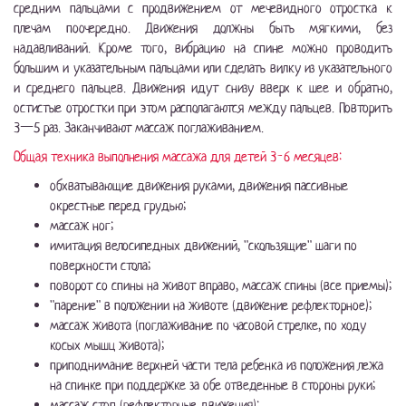
средним пальцами с продвижением от мечевидного отростка к
плечам поочередно. Движения должны быть мягкими, без
надавливаний. Кроме того, вибрацию на спине можно проводить
большим и указательным пальцами или сделать вилку из указательного
и среднего пальцев. Движения идут снизу вверх к шее и обратно,
остистые отростки при этом располагаются между пальцев. Повторить
3—5 раз. Заканчивают массаж поглаживанием.
Общая техника выполнения массажа для детей 3-6 месяцев:
обхватывающие движения руками, движения пассивные
окрестные перед грудью;
массаж ног;
имитация велосипедных движений, "скользящие" шаги по
поверхности стола;
поворот со спины на живот вправо, массаж спины (все приемы);
"парение" в положении на животе (движение рефлекторное);
массаж живота (поглаживание по часовой стрелке, по ходу
косых мышц живота);
приподнимание верхней части тела ребенка из положения лежа
на спинке при поддержке за обе отведенные в стороны руки;
массаж стоп (рефлекторные движения);