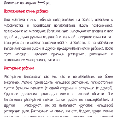
Движение повторяют 3—5 раз.
Поглаживание спины ребенка
Для массажа спины ребенка поворачивают на живот, ножками к
массажистке и производят поглаживание вдоль позвоночника,
позвоночник не массируют. Поглаживание выполняют от ягодиц к шее
одной и двумя руками ладонной и тыльной поверхностями кисти .
Если ребенок не может спокойно лежать на животе, то поглаживание
выполняют одной рукой, а другой придерживают ножки ребенка. После
трех месяцев включают приемы: растирание, разминание и
похлопывание мышц спины, рук и ног.
Растирание ребенка
Растирание выполняют так же, как и поглаживание, но более
энергично. Можно производить кольцевое растирание, голеностопный
сустав большим пальцем (с одной стороны) и остальные (с другой).
Круговые движения производят вверх к паховой области. При
выполнении растирания ножки одной рукой ее поддерживают, а
другой — массируют. Так же выполняют круговое (кольцевое)
растирание руки. Растирание на спине, животе, бедрах, груди можно
выполнять подушечками двух-четырех пальцев или подушечкой