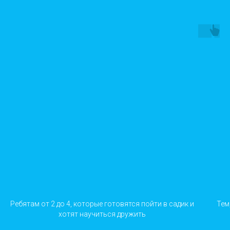
Ребятам от 2 до 4, которые готовятся пойти в садик и
Тем
хотят научиться дружить